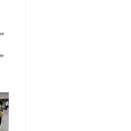
se
re