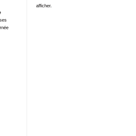
afficher.
e
sses
urnée