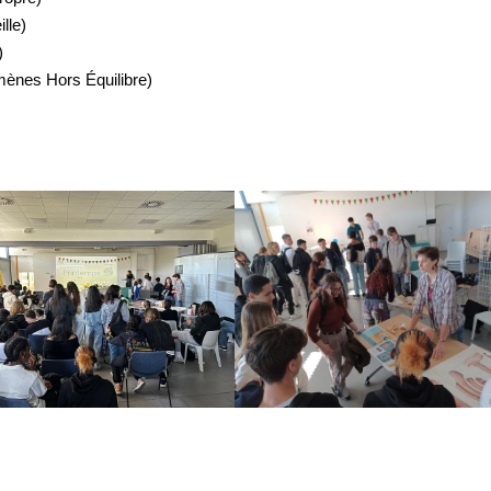
lle)
)
mènes Hors Équilibre)